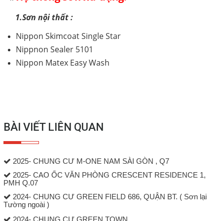
1.Sơn nội thất :
Gọi cho chúng tôi
Nippon Skimcoat Single Star
Nhắn tin
Nippnon Sealer 5101
Mail
Nippon Matex Easy Wash
COPYRIGHT 2018. ALL RIGHTS RESERVED
BÀI VIẾT LIÊN QUAN
2025- CHUNG CƯ M-ONE NAM SÀI GÒN , Q7
2025- CAO ỐC VĂN PHÒNG CRESCENT RESIDENCE 1,
PMH Q.07
2024- CHUNG CƯ GREEN FIELD 686, QUẬN BT. ( Sơn lại
Tường ngoài )
2024- CHUNG CƯ GREEN TOWN