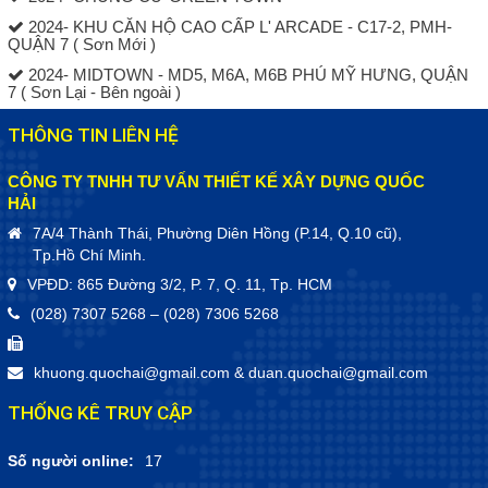
2024- KHU CĂN HỘ CAO CẤP L' ARCADE - C17-2, PMH-
QUẬN 7 ( Sơn Mới )
2024- MIDTOWN - MD5, M6A, M6B PHÚ MỸ HƯNG, QUẬN
7 ( Sơn Lại - Bên ngoài )
THÔNG TIN LIÊN HỆ
CÔNG TY TNHH TƯ VẤN THIẾT KẾ XÂY DỰNG QUỐC
HẢI
7A/4 Thành Thái, Phường Diên Hồng (P.14, Q.10 cũ),
Tp.Hồ Chí Minh.
VPĐD: 865 Đường 3/2, P. 7, Q. 11, Tp. HCM
(028) 7307 5268 – (028) 7306 5268
khuong.quochai@gmail.com
&
duan.quochai@gmail.com
THỐNG KÊ TRUY CẬP
Số người online:
17