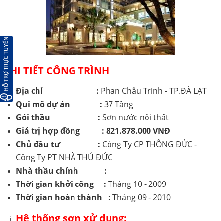
Liên hệ
COPYRIGHT 2018. ALL RIGHTS RESERVED
THEO DÕI
Facebook
CHI TIẾT CÔNG TRÌNH
Google
Địa chỉ :
Phan Châu Trinh - TP.ĐÀ LẠT
Qui mô dự án :
37 Tầng
Twitter
Gói thầu
:
Sơn nước nội thất
LIÊN HỆ
Giá trị hợp đồng :
821.878.000 VNĐ
Chủ đầu tư :
Công Ty CP THÔNG ĐỨC -
HotLine
Công Ty PT NHÀ THỦ ĐỨC
0907 809 788
Nhà thầu chính :
Thời gian khởi công :
Tháng 10 - 2009
Email
Thời gian hoàn thành :
Tháng 09 - 2010
khuong.quochai@gmail.com
Hệ thống sơn xử dụng: