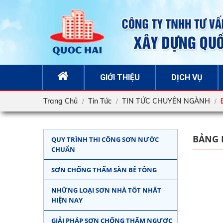
GIỚI THIỆU
DỊCH VỤ
Trang Chủ
Tin Tức
TIN TỨC CHUYÊN NGÀNH
BẢNG 
QUY TRÌNH THI CÔNG SƠN NƯỚC
CHUẨN
SƠN CHỐNG THẤM SÀN BÊ TÔNG
NHỮNG LOẠI SƠN NHÀ TỐT NHẤT
HIỆN NAY
GIẢI PHÁP SƠN CHỐNG THẤM NGƯỢC