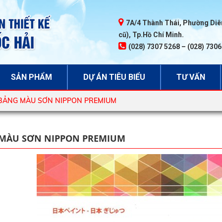
7A/4 Thành Thái, Phường Diên
cũ), Tp.Hồ Chí Minh.
(028) 7307 5268 – (028) 730
SẢN PHẨM
DỰ ÁN TIÊU BIỂU
TƯ VẤN
BẢNG MÀU SƠN NIPPON PREMIUM
MÀU SƠN NIPPON PREMIUM