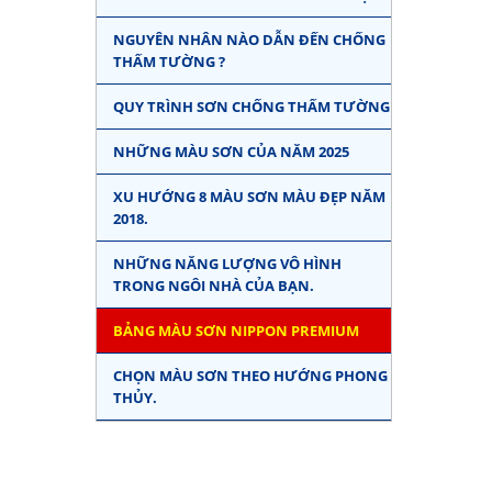
NGUYÊN NHÂN NÀO DẪN ĐẾN CHỐNG
THẤM TƯỜNG ?
QUY TRÌNH SƠN CHỐNG THẤM TƯỜNG
NHỮNG MÀU SƠN CỦA NĂM 2025
XU HƯỚNG 8 MÀU SƠN MÀU ĐẸP NĂM
2018.
NHỮNG NĂNG LƯỢNG VÔ HÌNH
TRONG NGÔI NHÀ CỦA BẠN.
BẢNG MÀU SƠN NIPPON PREMIUM
CHỌN MÀU SƠN THEO HƯỚNG PHONG
THỦY.