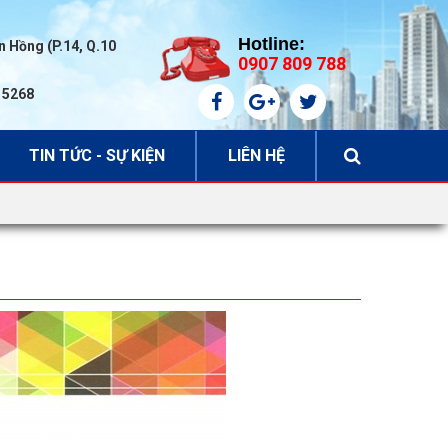
Hotline:
 Hồng (P.14, Q.10
0907 809 788
6 5268
TIN TỨC - SỰ KIỆN
LIÊN HỆ