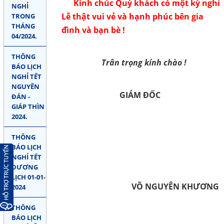
Kính chúc Quý khách có một kỳ nghỉ
NGHỈ
Lễ thật vui vẻ và hạnh phúc bên gia
TRONG
THÁNG
đình và bạn bè !
04/2024.
THÔNG
Trân trọng kính chào !
BÁO LỊCH
NGHỈ TẾT
NGUYÊN
GIÁM ĐỐC
ĐÁN -
GIÁP THÌN
2024.
THÔNG
BÁO LỊCH
NGHỈ TẾT
DƯƠNG
LỊCH 01-01-
VÕ NGUYÊN KHƯƠNG
2024
THÔNG
BÁO LỊCH