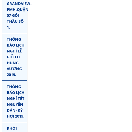
GRANDVIEW-
PMH,QUẬN
07-GÓI
THẦU SỐ
1.
THÔNG
BÁO LỊCH
NGHỈ LỄ
GIỖ TỔ
HÙNG
VƯƠNG
2019.
THÔNG
BÁO LỊCH
NGHỈ TẾT
NGUYÊN
ĐÁN- KỶ
HỢI 2019.
KHỞI