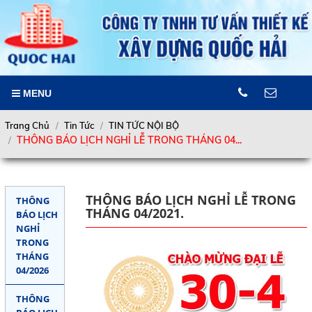
LIÊN HỆ
MENU
Hotline
0907809788
Trang Chủ
Tin Tức
TIN TỨC NỘI BỘ
Trang chủ
THÔNG BÁO LỊCH NGHỈ LỄ TRONG THÁNG 04...
Giới thiệu
Địa chỉ
7A/4 Thành Thái, Phường Diên
Dịch vụ
Hồng (P.14, Q.10 cũ), Tp.Hồ Chí
THÔNG BÁO LỊCH NGHỈ LỄ TRONG
THÔNG
Minh.
THÁNG 04/2021.
Sản Phẩm
BÁO LỊCH
Điện thoại
NGHỈ
(028) 7307 5268 – (028) 7306
Dự án tiêu biểu
TRONG
5268
THÁNG
Tư vấn
04/2026
Email
khuong.quochai@gmail.com
Tin Tức - sự kiện
THÔNG