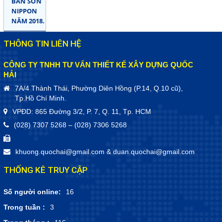
BÁN SƠN
NIPPON
NĂM 2018.
THÔNG TIN LIÊN HỆ
CÔNG TY TNHH TƯ VẤN THIẾT KẾ XÂY DỰNG QUỐC
HẢI
7A/4 Thành Thái, Phường Diên Hồng (P.14, Q.10 cũ),
Tp.Hồ Chí Minh.
VPĐD: 865 Đường 3/2, P. 7, Q. 11, Tp. HCM
(028) 7307 5268 – (028) 7306 5268
khuong.quochai@gmail.com
&
duan.quochai@gmail.com
THỐNG KÊ TRUY CẬP
Số người online:
16
Trong tuần :
3