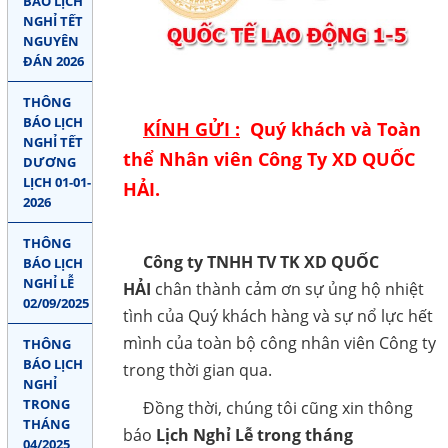
BÁO LỊCH
Liên hệ
NGHỈ TẾT
COPYRIGHT 2018. ALL RIGHTS RESERVED
NGUYÊN
ĐÁN 2026
THEO DÕI
THÔNG
BÁO LỊCH
KÍNH GỬI :
Quý khách và Toàn
Facebook
NGHỈ TẾT
thể Nhân viên Công Ty XD QUỐC
DƯƠNG
Google
LỊCH 01-01-
HẢI.
2026
Twitter
THÔNG
LIÊN HỆ
Công ty TNHH TV TK XD QUỐC
BÁO LỊCH
NGHỈ LỄ
HẢI
chân thành cảm ơn sự ủng hộ nhiệt
02/09/2025
HotLine
tình của Quý khách hàng và sự nổ lực hết
0907 809 788
mình của toàn bộ công nhân viên Công ty
THÔNG
BÁO LỊCH
trong thời gian qua.
NGHỈ
Email
TRONG
Đồng thời, chúng tôi cũng xin thông
khuong.quochai@gmail.com
THÁNG
báo
Lịch Nghỉ Lễ trong tháng
04/2025