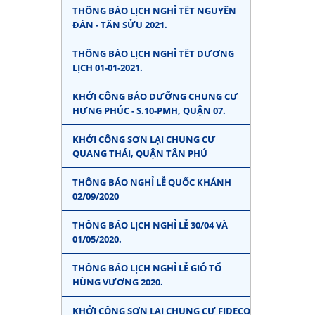
THÔNG BÁO LỊCH NGHỈ TẾT NGUYÊN
ĐÁN - TÂN SỬU 2021.
THÔNG BÁO LỊCH NGHỈ TẾT DƯƠNG
LỊCH 01-01-2021.
KHỞI CÔNG BẢO DƯỠNG CHUNG CƯ
HƯNG PHÚC - S.10-PMH, QUẬN 07.
KHỞI CÔNG SƠN LẠI CHUNG CƯ
QUANG THÁI, QUẬN TÂN PHÚ
THÔNG BÁO NGHỈ LỄ QUỐC KHÁNH
02/09/2020
THÔNG BÁO LỊCH NGHỈ LỄ 30/04 VÀ
01/05/2020.
THÔNG BÁO LỊCH NGHỈ LỄ GIỖ TỔ
HÙNG VƯƠNG 2020.
KHỞI CÔNG SƠN LẠI CHUNG CƯ FIDECO