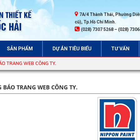
7A/4 Thành Thái, Phường Diên
cũ), Tp.Hồ Chí Minh.
(028) 7307 5268 – (028) 730
SẢN PHẨM
DỰ ÁN TIÊU BIỂU
TƯ VẤN
ÁO TRANG WEB CÔNG TY.
 BÁO TRANG WEB CÔNG TY.