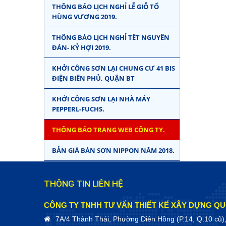
THÔNG BÁO LỊCH NGHỈ LỄ GIỖ TỔ
HÙNG VƯƠNG 2019.
THÔNG BÁO LỊCH NGHỈ TẾT NGUYÊN
ĐÁN- KỶ HỢI 2019.
KHỞI CÔNG SƠN LẠI CHUNG CƯ 41 BIS
ĐIỆN BIÊN PHỦ, QUẬN BT
KHỞI CÔNG SƠN LẠI NHÀ MÁY
PEPPERL-FUCHS.
THÔNG BÁO TRANG WEB CÔNG TY.
BẢN GIÁ BÁN SƠN NIPPON NĂM 2018.
THÔNG TIN LIÊN HỆ
CÔNG TY TNHH TƯ VẤN THIẾT KẾ XÂY DỰNG QU
7A/4 Thành Thái, Phường Diên Hồng (P.14, Q.10 cũ)