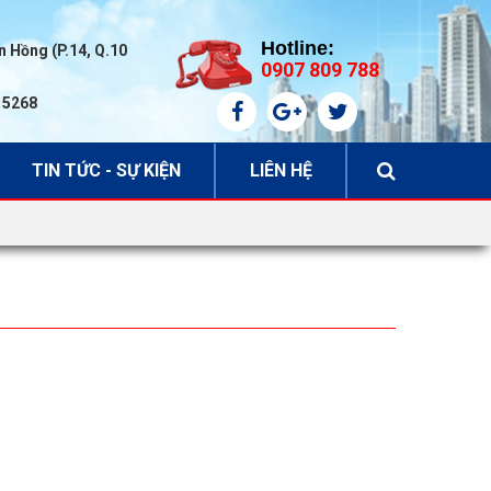
Hotline:
 Hồng (P.14, Q.10
0907 809 788
6 5268
TIN TỨC - SỰ KIỆN
LIÊN HỆ