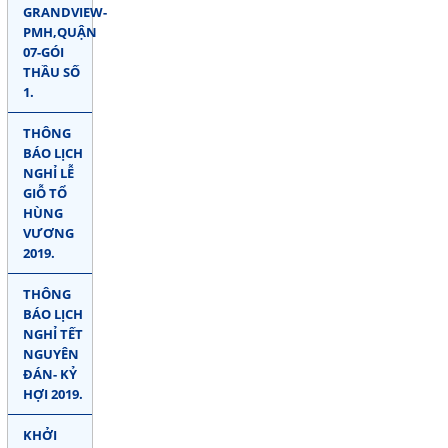
GRANDVIEW-
PMH,QUẬN
07-GÓI
THẦU SỐ
1.
THÔNG
BÁO LỊCH
NGHỈ LỄ
GIỖ TỔ
HÙNG
VƯƠNG
2019.
THÔNG
BÁO LỊCH
NGHỈ TẾT
NGUYÊN
ĐÁN- KỶ
HỢI 2019.
KHỞI