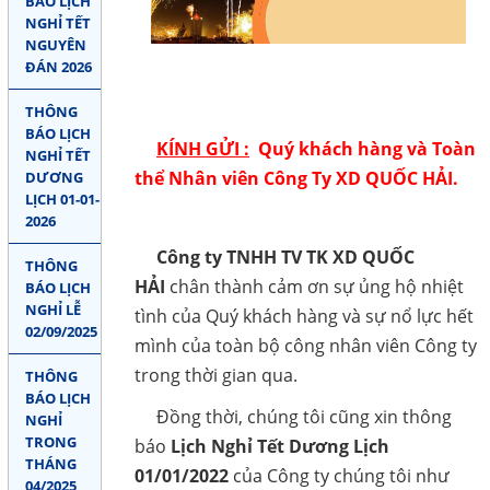
BÁO LỊCH
Liên hệ
NGHỈ TẾT
COPYRIGHT 2018. ALL RIGHTS RESERVED
NGUYÊN
ĐÁN 2026
THEO DÕI
THÔNG
BÁO LỊCH
Facebook
KÍNH GỬI :
Quý khách hàng và Toàn
NGHỈ TẾT
thể Nhân viên Công Ty XD QUỐC HẢI.
DƯƠNG
Google
LỊCH 01-01-
2026
Twitter
Công ty TNHH TV TK XD QUỐC
THÔNG
LIÊN HỆ
HẢI
chân thành cảm ơn sự ủng hộ nhiệt
BÁO LỊCH
NGHỈ LỄ
tình của Quý khách hàng và sự nổ lực hết
02/09/2025
HotLine
mình của toàn bộ công nhân viên Công ty
0907 809 788
trong thời gian qua.
THÔNG
BÁO LỊCH
Đồng thời, chúng tôi cũng xin thông
NGHỈ
Email
TRONG
báo
Lịch Nghỉ Tết Dương Lịch
khuong.quochai@gmail.com
THÁNG
01/01/2022
của Công ty chúng tôi như
04/2025