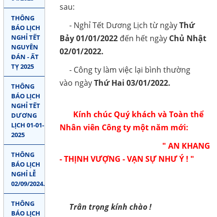
sau:
Gọi cho chúng tôi
THÔNG
- Nghỉ Tết Dương Lịch từ ngày
Thứ
BÁO LỊCH
Nhắn tin
Bảy
01/01/2022
đến hết ngày
Chủ Nhật
NGHỈ TẾT
NGUYÊN
02/01/2022.
Mail
ĐÁN - ẤT
TỴ 2025
- Công ty làm việc lại bình thường
vào ngày
Thứ Hai 03/01/2022.
COPYRIGHT 2018. ALL RIGHTS RESERVED
THÔNG
BÁO LỊCH
NGHỈ TẾT
Kính chúc Quý khách và Toàn thể
DƯƠNG
LỊCH 01-01-
Nhân viên Công ty một năm mới:
2025
" AN KHANG
THÔNG
- THỊNH VƯỢNG - VẠN SỰ NHƯ Ý ! "
BÁO LỊCH
NGHỈ LỄ
02/09/2024.
THÔNG
Trân trọng kính chào !
BÁO LỊCH