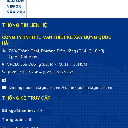
BÁN SƠN
NIPPON
NĂM 2018.
THÔNG TIN LIÊN HỆ
CÔNG TY TNHH TƯ VẤN THIẾT KẾ XÂY DỰNG QUỐC
HẢI
7A/4 Thành Thái, Phường Diên Hồng (P.14, Q.10 cũ),
Tp.Hồ Chí Minh.
VPĐD: 865 Đường 3/2, P. 7, Q. 11, Tp. HCM
(028) 7307 5268 – (028) 7306 5268
khuong.quochai@gmail.com
&
duan.quochai@gmail.com
THỐNG KÊ TRUY CẬP
Số người online:
16
Trong tuần :
6