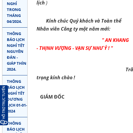
lịch
)
NGHỈ
TRONG
THÁNG
Kính chúc Quý khách và Toàn thể
04/2024.
Nhân viên Công ty một năm mới:
THÔNG
" AN KHANG
BÁO LỊCH
NGHỈ TẾT
- THỊNH VƯỢNG - VẠN SỰ NHƯ Ý ! "
NGUYÊN
ĐÁN -
GIÁP THÌN
Tr
2024.
trọng kính chào !
THÔNG
BÁO LỊCH
NGHỈ TẾT
GIÁM ĐỐC
DƯƠNG
LỊCH 01-01-
2024
THÔNG
BÁO LỊCH