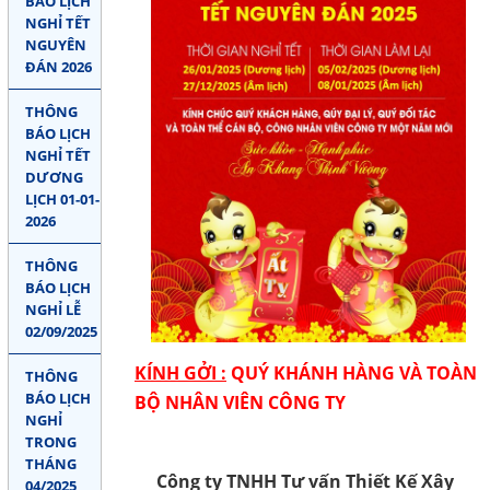
BÁO LỊCH
Liên hệ
NGHỈ TẾT
COPYRIGHT 2018. ALL RIGHTS RESERVED
NGUYÊN
ĐÁN 2026
THEO DÕI
THÔNG
BÁO LỊCH
Facebook
NGHỈ TẾT
DƯƠNG
Google
LỊCH 01-01-
2026
Twitter
THÔNG
LIÊN HỆ
BÁO LỊCH
NGHỈ LỄ
02/09/2025
HotLine
0907 809 788
KÍNH GỞI :
QUÝ KHÁNH HÀNG VÀ TOÀN
THÔNG
BÁO LỊCH
BỘ NHÂN VIÊN CÔNG TY
NGHỈ
Email
TRONG
khuong.quochai@gmail.com
THÁNG
Công ty TNHH Tư vấn Thiết Kế Xây
04/2025