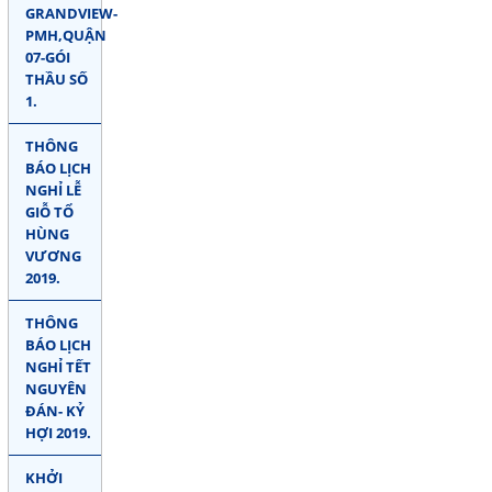
GRANDVIEW-
PMH,QUẬN
07-GÓI
THẦU SỐ
1.
THÔNG
BÁO LỊCH
NGHỈ LỄ
GIỖ TỔ
HÙNG
VƯƠNG
2019.
THÔNG
BÁO LỊCH
NGHỈ TẾT
NGUYÊN
ĐÁN- KỶ
HỢI 2019.
KHỞI