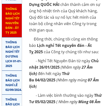
Dựng QUỐC HẢI
chân thành cảm ơn sự
Gọi cho chúng tôi
THÔNG
ủng hộ nhiệt tình của Quý khách hàng,
BÁO LỊCH
Quý đối tác và sự nổ lực hết mình của
Nhắn tin
NGHỈ TẾT
NGUYÊN
toàn bộ công nhân viên Công ty trong
Mail
ĐÁN - ẤT
thời gian qua.
TỴ 2025
Đồng thời, chúng tôi cũng xin thông
COPYRIGHT 2018. ALL RIGHTS RESERVED
THÔNG
báo
Lịch nghỉ Tết nguyên đán - Ất
BÁO LỊCH
Tỵ 2025
của Công ty chúng tôi như sau:
NGHỈ TẾT
DƯƠNG
- Nghỉ Tết Nguyên Đán từ ngày
Chủ
LỊCH 01-01-
2025
nhật 26/01/2025
(Nhằm ngày
27 Âm
lịch)
đến hết ngày
Thứ
THÔNG
Ba 04/02/2025
(Nhằm ngày mùng
07 Âm
BÁO LỊCH
NGHỈ LỄ
lịch
)
02/09/2024.
- Làm việc bình thường vào ngày
Thứ
THÔNG
Tư 05/02/2025
( Nhằm ngày
Mùng 08 Âm
BÁO LỊCH